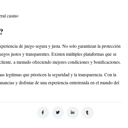
?
xperiencia de juego segura y justa. No solo garantizan la protección
uegos justos y transparentes. Existen múltiples plataformas que se
 cliente, a menudo ofreciendo mejores condiciones y bonificaciones.
mas legítimas que prioricen la seguridad y la transparencia. Con la
nancias y disfrutar de una experiencia entretenida en el mundo del