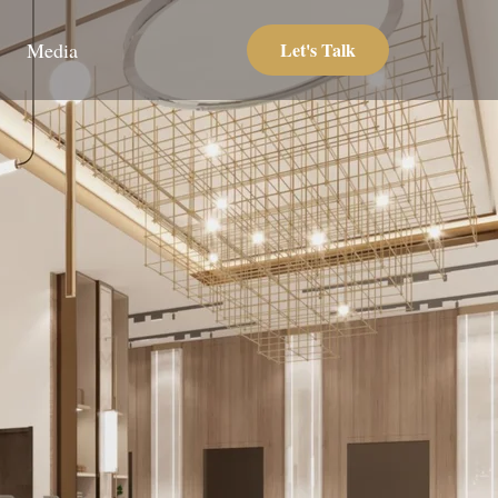
Media
Let's Talk