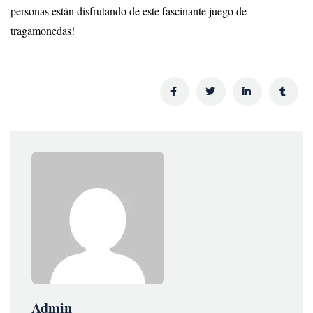
personas están disfrutando de este fascinante juego de
tragamonedas!
Admin