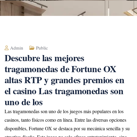
Admin
Public
Descubre las mejores
tragamonedas de Fortune OX
altas RTP y grandes premios en
el casino Las tragamonedas son
uno de los
Las tragamonedas son uno de los juegos más populares en los
casinos, tanto físicos como en línea. Entre las diversas opciones
disponibles, Fortune OX se destaca por su mecánica sencilla y su
atractivo diseño. Este juego no solo ofrece entretenimiento, sino