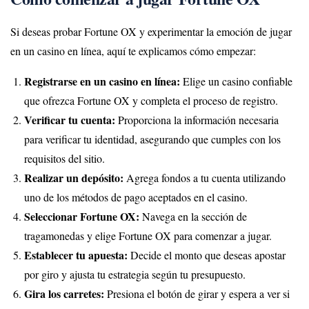
Si deseas probar Fortune OX y experimentar la emoción de jugar
en un casino en línea, aquí te explicamos cómo empezar:
Registrarse en un casino en línea:
Elige un casino confiable
que ofrezca Fortune OX y completa el proceso de registro.
Verificar tu cuenta:
Proporciona la información necesaria
para verificar tu identidad, asegurando que cumples con los
requisitos del sitio.
Realizar un depósito:
Agrega fondos a tu cuenta utilizando
uno de los métodos de pago aceptados en el casino.
Seleccionar Fortune OX:
Navega en la sección de
tragamonedas y elige Fortune OX para comenzar a jugar.
Establecer tu apuesta:
Decide el monto que deseas apostar
por giro y ajusta tu estrategia según tu presupuesto.
Gira los carretes:
Presiona el botón de girar y espera a ver si