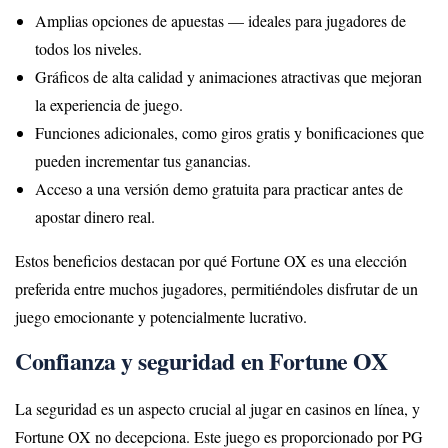
Amplias opciones de apuestas — ideales para jugadores de
todos los niveles.
Gráficos de alta calidad y animaciones atractivas que mejoran
la experiencia de juego.
Funciones adicionales, como giros gratis y bonificaciones que
pueden incrementar tus ganancias.
Acceso a una versión demo gratuita para practicar antes de
apostar dinero real.
Estos beneficios destacan por qué Fortune OX es una elección
preferida entre muchos jugadores, permitiéndoles disfrutar de un
juego emocionante y potencialmente lucrativo.
Confianza y seguridad en Fortune OX
La seguridad es un aspecto crucial al jugar en casinos en línea, y
Fortune OX no decepciona. Este juego es proporcionado por PG