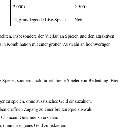
2.000+
2.500+
Ja, grundlegende Live-Spiele
Nein
ekten, insbesondere der Vielfalt an Spielen und den attraktiven
s in Kombination mit einer großen Auswahl an hochwertigen
e Spieler, sondern auch für erfahrene Spieler von Bedeutung. Hier
er zu spielen, ohne zusätzliches Geld einzuzahlen.
ben eröffnen Zugang zu einer breiten Spielauswahl.
 Chancen, Gewinne zu erzielen.
 ohne ihr eigenes Geld zu riskieren.