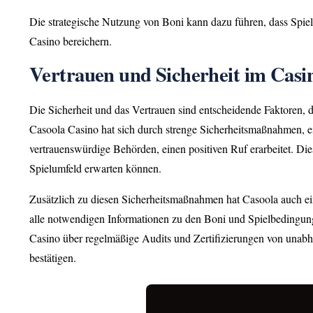
Die strategische Nutzung von Boni kann dazu führen, dass Spie
Casino bereichern.
Vertrauen und Sicherheit im Casi
Die Sicherheit und das Vertrauen sind entscheidende Faktoren, 
Casoola Casino hat sich durch strenge Sicherheitsmaßnahmen, e
vertrauenswürdige Behörden, einen positiven Ruf erarbeitet. Dies 
Spielumfeld erwarten können.
Zusätzlich zu diesen Sicherheitsmaßnahmen hat Casoola auch ein
alle notwendigen Informationen zu den Boni und Spielbedingungen
Casino über regelmäßige Audits und Zertifizierungen von unabhän
bestätigen.