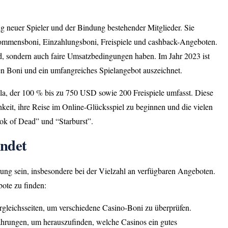
g neuer Spieler und der Bindung bestehender Mitglieder. Sie
lkommensboni, Einzahlungsboni, Freispiele und cashback-Angeboten.
nd, sondern auch faire Umsatzbedingungen haben. Im Jahr 2023 ist
ven Boni und ein umfangreiches Spielangebot auszeichnet.
, der 100 % bis zu 750 USD sowie 200 Freispiele umfasst. Diese
keit, ihre Reise im Online-Glücksspiel zu beginnen und die vielen
ook of Dead” und “Starburst”.
indet
ng sein, insbesondere bei der Vielzahl an verfügbaren Angeboten.
bote zu finden:
leichsseiten, um verschiedene Casino-Boni zu überprüfen.
hrungen, um herauszufinden, welche Casinos ein gutes