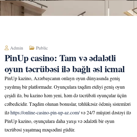
Admin
Public
PinUp casino: Tam və ədalətli
oyun təcrübəsi ilə bağlı əsl icmal
PinUp kazino, Azərbaycanın onlayn oyun dünyasında geniş
yayılmış bir platformadır. Oyunçulara təqdim etdiyi geniş oyun
çeşidi ilə, bu kazino həm yeni, həm də təcrübəli oyunçular üçün
cəlbedicidir. Təqdim olunan bonuslar, təhlükəsiz ödəniş sistemləri
ilə
https://online-casino-pin-up-az.com/
və 24/7 müştəri dəstəyi ilə
PinUp kazino, oyunçulara daha yaxşı və ədalətli bir oyun
təcrübəsi yaşatmaq məqsədini güdür.