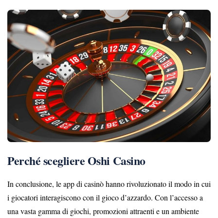
Perché scegliere Oshi Casino
In conclusione, le app di casinò hanno rivoluzionato il modo in cui
i giocatori interagiscono con il gioco d’azzardo. Con l’accesso a
una vasta gamma di giochi, promozioni attraenti e un ambiente