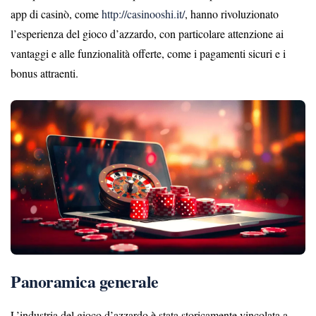
app di casinò, come
http://casinooshi.it/
, hanno rivoluzionato
l’esperienza del gioco d’azzardo, con particolare attenzione ai
vantaggi e alle funzionalità offerte, come i pagamenti sicuri e i
bonus attraenti.
Panoramica generale
L’industria del gioco d’azzardo è stata storicamente vincolata a