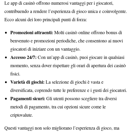
Le app di casinò offrono numerosi vantaggi per i giocatori,
contribuendo a rendere l’esperienza di gioco unica e coinvolgente.
Ecco alcuni dei loro principali punti di forza:
Promozioni attraenti:
Molti casinò online offrono bonus di
benvenuto e promozioni periodiche, che consentono ai nuovi
giocatori di iniziare con un vantaggio.
Accesso 24/7:
Con un’app di casinò, puoi giocare in qualsiasi
momento, senza dover rispettare gli orari di apertura dei casinò
fisici.
Varietà di giochi:
La selezione di giochi è vasta e
diversificata, coprendo tutte le preferenze e i gusti dei giocatori.
Pagamenti sicuri:
Gli utenti possono scegliere tra diversi
metodi di pagamento, tra cui opzioni sicure come le
criptovalute.
Questi vantaggi non solo migliorano l’esperienza di gioco, ma