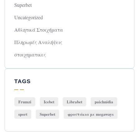
Superbet
Uncategorized
Αθλητικά Στοιχήματα
Πληρωμές Αναλήψεις
στοιχηματικες
TAGS
Frumzi
Icebet
Librabet
paichnidia
sport
Superbet
φρουτάκια με megaways