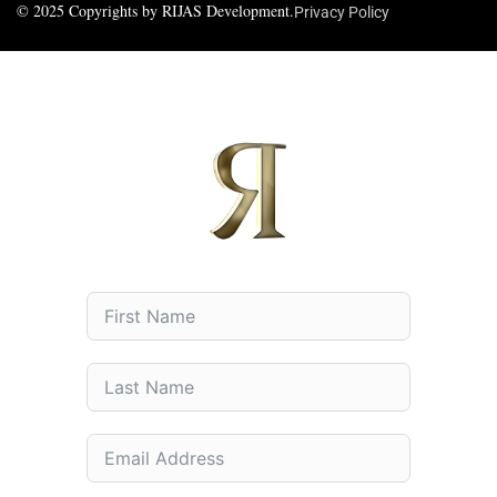
© 2025 Copyrights by RIJAS Development.
Privacy Policy