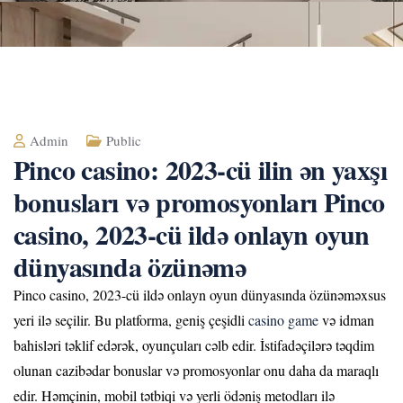
Admin
Public
Pinco casino: 2023-cü ilin ən yaxşı
bonusları və promosyonları Pinco
casino, 2023-cü ildə onlayn oyun
dünyasında özünəmə
Pinco casino, 2023-cü ildə onlayn oyun dünyasında özünəməxsus
yeri ilə seçilir. Bu platforma, geniş çeşidli
casino game
və idman
bahisləri təklif edərək, oyunçuları cəlb edir. İstifadəçilərə təqdim
olunan cazibədar bonuslar və promosyonlar onu daha da maraqlı
edir. Həmçinin, mobil tətbiqi və yerli ödəniş metodları ilə