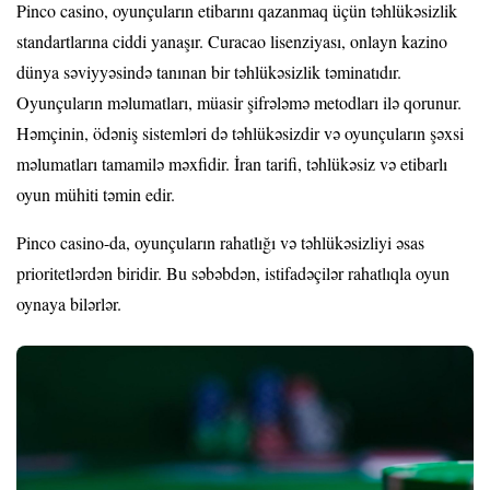
Pinco casino, oyunçuların etibarını qazanmaq üçün təhlükəsizlik
standartlarına ciddi yanaşır. Curacao lisenziyası, onlayn kazino
dünya səviyyəsində tanınan bir təhlükəsizlik təminatıdır.
Oyunçuların məlumatları, müasir şifrələmə metodları ilə qorunur.
Həmçinin, ödəniş sistemləri də təhlükəsizdir və oyunçuların şəxsi
məlumatları tamamilə məxfidir. İran tarifi, təhlükəsiz və etibarlı
oyun mühiti təmin edir.
Pinco casino-da, oyunçuların rahatlığı və təhlükəsizliyi əsas
prioritetlərdən biridir. Bu səbəbdən, istifadəçilər rahatlıqla oyun
oynaya bilərlər.