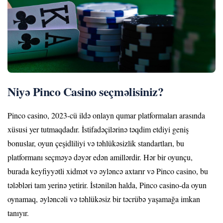
Niyə Pinco Casino seçməlisiniz?
Pinco casino, 2023-cü ildə onlayn qumar platformaları arasında
xüsusi yer tutmaqdadır. İstifadəçilərinə təqdim etdiyi geniş
bonuslar, oyun çeşidliliyi və təhlükəsizlik standartları, bu
platformanı seçməyə dəyər edən amillərdir. Hər bir oyunçu,
burada keyfiyyətli xidmət və əyləncə axtarır və Pinco casino, bu
tələbləri tam yerinə yetirir. İstənilən halda, Pinco casino-da oyun
oynamaq, əyləncəli və təhlükəsiz bir təcrübə yaşamağa imkan
tanıyır.