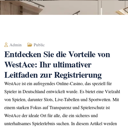
Admin
Public
Entdecken Sie die Vorteile von
WestAce: Ihr ultimativer
Leitfaden zur Registrierung
WestAce ist ein aufregendes Online-Casino, das speziell für
Spieler in Deutschland entwickelt wurde. Es bietet eine Vielzahl
von Spielen, darunter Slots, Live-Tabellen und Sportwetten. Mit
einem starken Fokus auf Transparenz und Spielerschutz ist
WestAce der ideale Ort für alle, die ein sicheres und
unterhaltsames Spielerlebnis suchen. In diesem Artikel werden