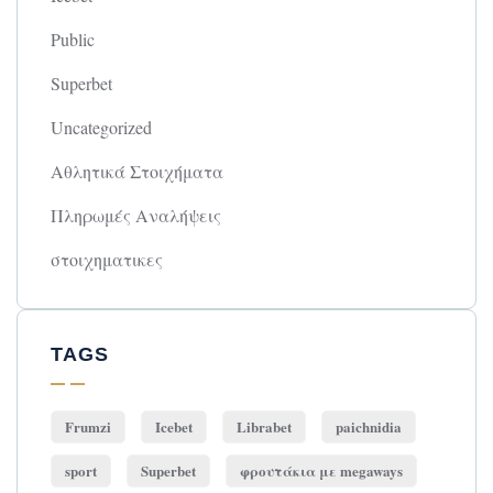
Public
Superbet
Uncategorized
Αθλητικά Στοιχήματα
Πληρωμές Αναλήψεις
στοιχηματικες
TAGS
Frumzi
Icebet
Librabet
paichnidia
sport
Superbet
φρουτάκια με megaways