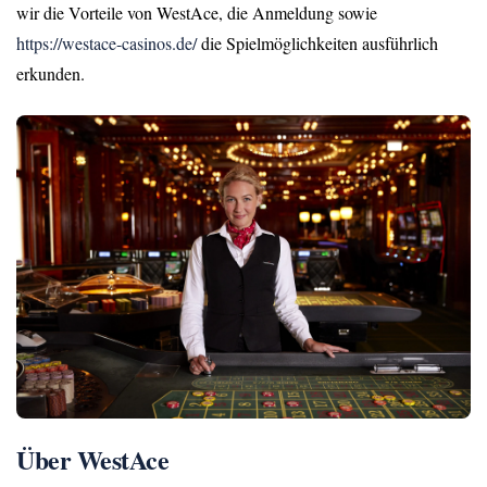
wir die Vorteile von WestAce, die Anmeldung sowie
https://westace-casinos.de/
die Spielmöglichkeiten ausführlich
erkunden.
Über WestAce