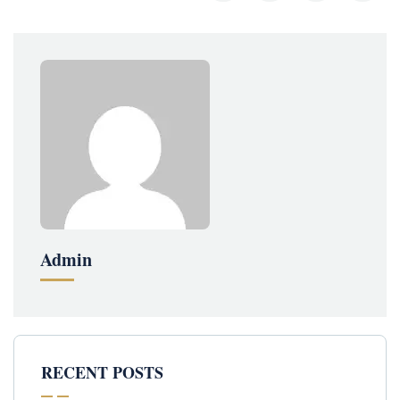
Admin
RECENT POSTS