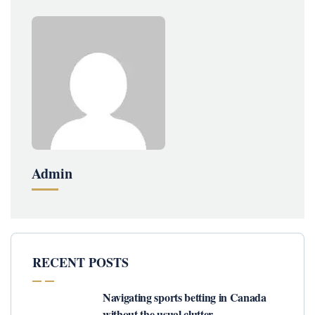
Admin
RECENT POSTS
Navigating sports betting in Canada
without the usual clutter