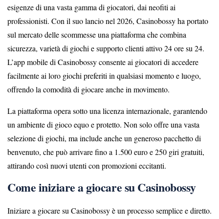
esigenze di una vasta gamma di giocatori, dai neofiti ai
professionisti. Con il suo lancio nel 2026, Casinobossy ha portato
sul mercato delle scommesse una piattaforma che combina
sicurezza, varietà di giochi e supporto clienti attivo 24 ore su 24.
L’app mobile di Casinobossy consente ai giocatori di accedere
facilmente ai loro giochi preferiti in qualsiasi momento e luogo,
offrendo la comodità di giocare anche in movimento.
La piattaforma opera sotto una licenza internazionale, garantendo
un ambiente di gioco equo e protetto. Non solo offre una vasta
selezione di giochi, ma include anche un generoso pacchetto di
benvenuto, che può arrivare fino a 1.500 euro e 250 giri gratuiti,
attirando così nuovi utenti con promozioni eccitanti.
Come iniziare a giocare su Casinobossy
Iniziare a giocare su Casinobossy è un processo semplice e diretto.