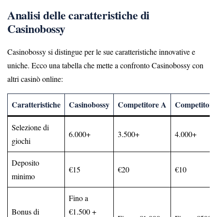
Analisi delle caratteristiche di
Casinobossy
Casinobossy si distingue per le sue caratteristiche innovative e
uniche. Ecco una tabella che mette a confronto Casinobossy con
altri casinò online:
Caratteristiche
Casinobossy
Competitore A
Competitore
Selezione di
6.000+
3.500+
4.000+
giochi
Deposito
€15
€20
€10
minimo
Fino a
Bonus di
€1.500 +