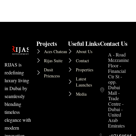
Projects
Useful Links
Contact Us
Aces Chateau
About Us
A - Road
Mezzanine
Rijas Suite
Contact
RIJAS is
Floor -
Dusit
Properties
Financial
redefining
Priencess
Ctr St -
Latest
luxury living
opp.
Launches
Dubai
in Dubai by
Mall -
Media
seamlessly
Trade
Centre -
blending
Dubai -
timeless
United
elegance with
Arab
Emirates
modern
innovation.