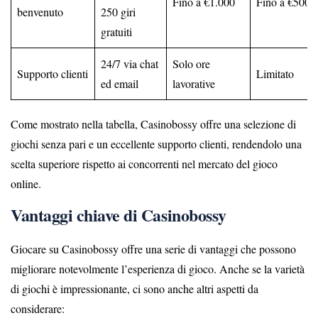
Fino a €1.000
Fino a €500
benvenuto
250 giri
gratuiti
24/7 via chat
Solo ore
Supporto clienti
Limitato
ed email
lavorative
Come mostrato nella tabella, Casinobossy offre una selezione di
giochi senza pari e un eccellente supporto clienti, rendendolo una
scelta superiore rispetto ai concorrenti nel mercato del gioco
online.
Vantaggi chiave di Casinobossy
Giocare su Casinobossy offre una serie di vantaggi che possono
migliorare notevolmente l’esperienza di gioco. Anche se la varietà
di giochi è impressionante, ci sono anche altri aspetti da
considerare: