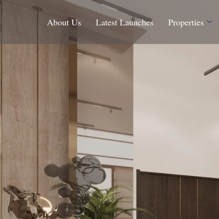
About Us
Latest Launches
Properties