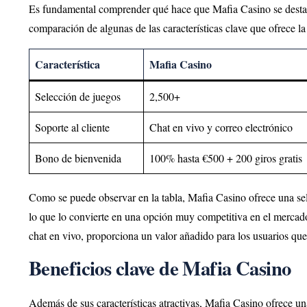
Es fundamental comprender qué hace que Mafia Casino se destaqu
comparación de algunas de las características clave que ofrece 
Característica
Mafia Casino
Selección de juegos
2,500+
Soporte al cliente
Chat en vivo y correo electrónico
Bono de bienvenida
100% hasta €500 + 200 giros gratis
Como se puede observar en la tabla, Mafia Casino ofrece una se
lo que lo convierte en una opción muy competitiva en el mercado 
chat en vivo, proporciona un valor añadido para los usuarios que
Beneficios clave de Mafia Casino
Además de sus características atractivas, Mafia Casino ofrece un