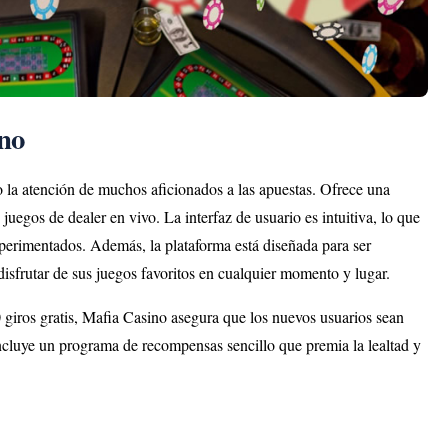
ino
o la atención de muchos aficionados a las apuestas. Ofrece una
uegos de dealer en vivo. La interfaz de usuario es intuitiva, lo que
xperimentados. Además, la plataforma está diseñada para ser
disfrutar de sus juegos favoritos en cualquier momento y lugar.
giros gratis, Mafia Casino asegura que los nuevos usuarios sean
incluye un programa de recompensas sencillo que premia la lealtad y