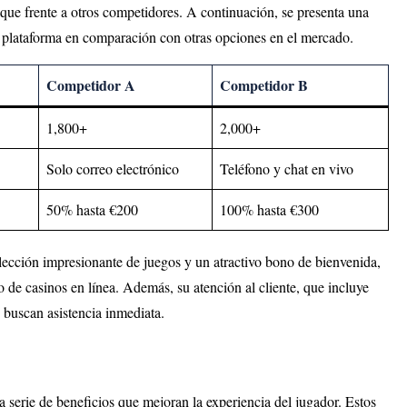
e frente a otros competidores. A continuación, se presenta una
la plataforma en comparación con otras opciones en el mercado.
Competidor A
Competidor B
1,800+
2,000+
Solo correo electrónico
Teléfono y chat en vivo
50% hasta €200
100% hasta €300
lección impresionante de juegos y un atractivo bono de bienvenida,
de casinos en línea. Además, su atención al cliente, que incluye
 buscan asistencia inmediata.
a serie de beneficios que mejoran la experiencia del jugador. Estos