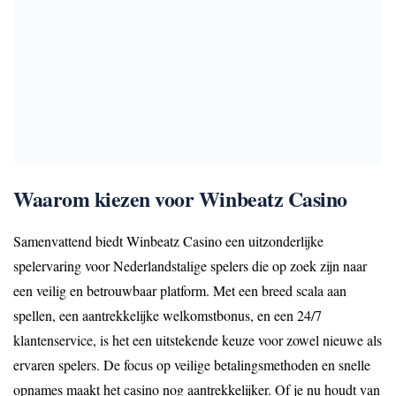
Waarom kiezen voor Winbeatz Casino
Samenvattend biedt Winbeatz Casino een uitzonderlijke
spelervaring voor Nederlandstalige spelers die op zoek zijn naar
een veilig en betrouwbaar platform. Met een breed scala aan
spellen, een aantrekkelijke welkomstbonus, en een 24/7
klantenservice, is het een uitstekende keuze voor zowel nieuwe als
ervaren spelers. De focus op veilige betalingsmethoden en snelle
opnames maakt het casino nog aantrekkelijker. Of je nu houdt van