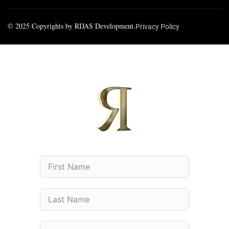
© 2025 Copyrights by RIJAS Development.
Privacy Policy