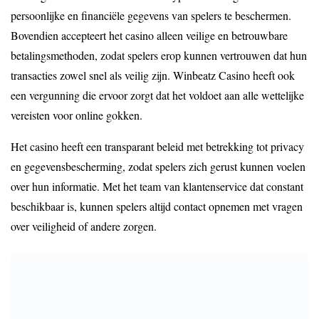
persoonlijke en financiële gegevens van spelers te beschermen.
Bovendien accepteert het casino alleen veilige en betrouwbare
betalingsmethoden, zodat spelers erop kunnen vertrouwen dat hun
transacties zowel snel als veilig zijn. Winbeatz Casino heeft ook
een vergunning die ervoor zorgt dat het voldoet aan alle wettelijke
vereisten voor online gokken.
Het casino heeft een transparant beleid met betrekking tot privacy
en gegevensbescherming, zodat spelers zich gerust kunnen voelen
over hun informatie. Met het team van klantenservice dat constant
beschikbaar is, kunnen spelers altijd contact opnemen met vragen
over veiligheid of andere zorgen.