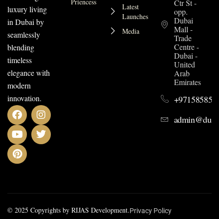
Priencess
Ctr St -
Latest
luxury living
opp.
Launches
Dubai
in Dubai by
Mall -
Media
seamlessly
Trade
Centre -
blending
Dubai -
timeless
United
elegance with
Arab
Emirates
modern
innovation.
+971585852
admin@dusit
© 2025 Copyrights by RIJAS Development.
Privacy Policy