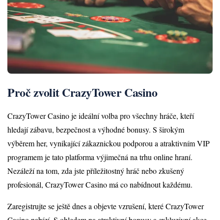
Proč zvolit CrazyTower Casino
CrazyTower Casino je ideální volba pro všechny hráče, kteří
hledají zábavu, bezpečnost a výhodné bonusy. S širokým
výběrem her, vynikající zákaznickou podporou a atraktivním VIP
programem je tato platforma výjimečná na trhu online hraní.
Nezáleží na tom, zda jste příležitostný hráč nebo zkušený
profesionál, CrazyTower Casino má co nabídnout každému.
Zaregistrujte se ještě dnes a objevte vzrušení, které CrazyTower
Casino nabízí. S ohledem na atraktivní bonusy a exkluzivní akce