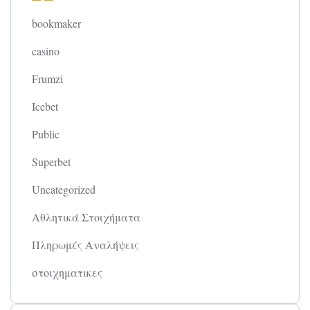
bookmaker
casino
Frumzi
Icebet
Public
Superbet
Uncategorized
Αθλητικά Στοιχήματα
Πληρωμές Αναλήψεις
στοιχηματικες