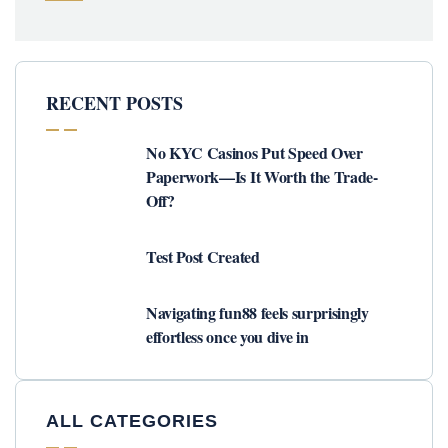
RECENT POSTS
No KYC Casinos Put Speed Over
Paperwork—Is It Worth the Trade-
Off?
Test Post Created
Navigating fun88 feels surprisingly
effortless once you dive in
ALL CATEGORIES