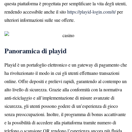
questa piattaforma è progettata per semplificare la vita degli utenti,
rendendo accessibile anche il sito
https://playid-login.com/it/
per
ulteriori informazioni sulle sue offerte.
Panoramica di playid
Playid è un portafoglio elettronico e un gateway di pagamento che
ha rivoluzionato il modo in cui gli utenti effettuano transazioni
online. Offre depositi e prelievi rapidi, garantendo al contempo un
alto livello di sicurezza. Grazie alla conformità con la normativa
anti-riciclaggio e all’implementazione di misure avanzate di
sicurezza, gli utenti possono godere di un’esperienza di gioco
senza preoccupazioni. Inoltre, il programma di bonus accattivante
e la possibilità di accedere alla piattaforma tramite numero di
telefono o scansione QR rendono l’esperienza ancora più fluida.