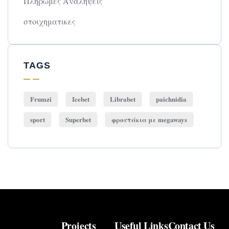
Πληρωμές Αναλήψεις
στοιχηματικες
TAGS
Frumzi
Icebet
Librabet
paichnidia
sport
Superbet
φρουτάκια με megaways
Projects
Useful Links
Contact Us