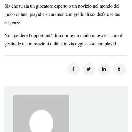
Sia che tu sia un giocatore esperto o un novizio nel mondo del
gioco online, playid è sicuramente in grado di soddisfare le tue
esigenze.
Non perdere l’opportunità di scoprire un modo nuovo e sicuro di
gestire le tue transazioni online; inizia oggi stesso con playid!