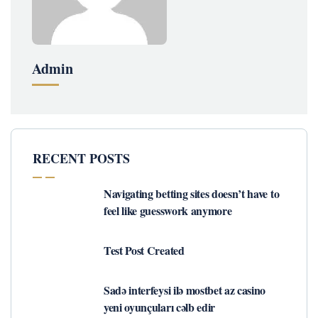
Admin
RECENT POSTS
Navigating betting sites doesn’t have to
feel like guesswork anymore
Test Post Created
Sadə interfeysi ilə mostbet az casino
yeni oyunçuları cəlb edir