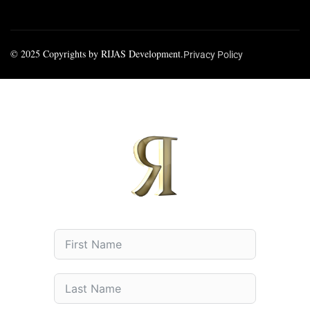
© 2025 Copyrights by RIJAS Development.
Privacy Policy