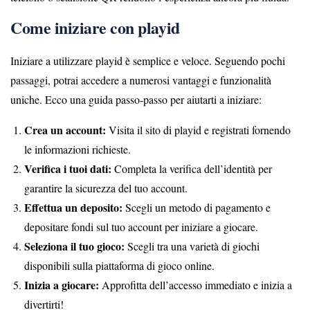
Come iniziare con playid
Iniziare a utilizzare playid è semplice e veloce. Seguendo pochi
passaggi, potrai accedere a numerosi vantaggi e funzionalità
uniche. Ecco una guida passo-passo per aiutarti a iniziare:
Crea un account:
Visita il sito di playid e registrati fornendo
le informazioni richieste.
Verifica i tuoi dati:
Completa la verifica dell’identità per
garantire la sicurezza del tuo account.
Effettua un deposito:
Scegli un metodo di pagamento e
depositare fondi sul tuo account per iniziare a giocare.
Seleziona il tuo gioco:
Scegli tra una varietà di giochi
disponibili sulla piattaforma di gioco online.
Inizia a giocare:
Approfitta dell’accesso immediato e inizia a
divertirti!