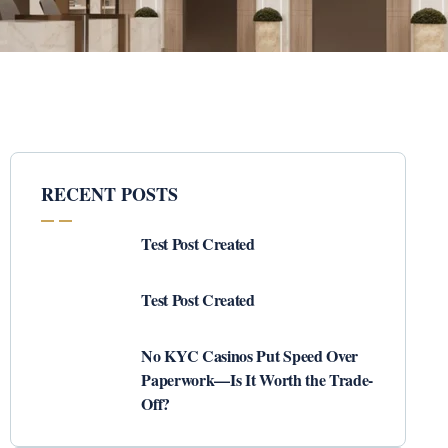
RECENT POSTS
Test Post Created
Test Post Created
No KYC Casinos Put Speed Over
Paperwork—Is It Worth the Trade-
Off?