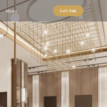
Media
Let's Talk