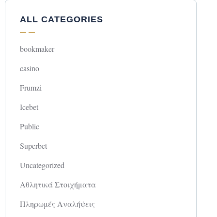
ALL CATEGORIES
bookmaker
casino
Frumzi
Icebet
Public
Superbet
Uncategorized
Αθλητικά Στοιχήματα
Πληρωμές Αναλήψεις