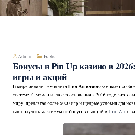
Admin
Public
Бонусы в Pin Up казино в 2026
игры и акций
Пин Ап казино
В мире онлайн-гемблинга
занимает особое
системе. С момента своего основания в 2016 году, это ка
миру, предлагая более 5000 игр и щедрые условия для нов
как получить максимум от бонусов и акций в
Пин Ап
кази