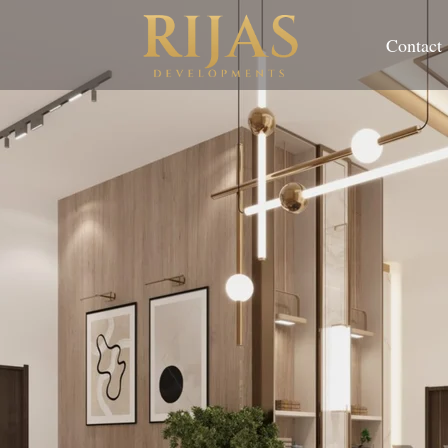
Contact