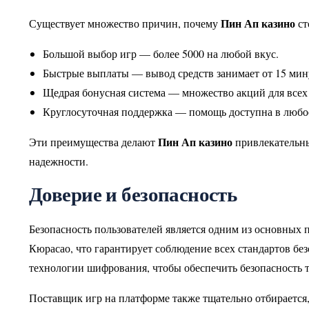
Пин Ап казино
Существует множество причин, почему
ст
Большой выбор игр — более 5000 на любой вкус.
Быстрые выплаты — вывод средств занимает от 15 мин
Щедрая бонусная система — множество акций для всех
Круглосуточная поддержка — помощь доступна в любое
Пин Ап казино
Эти преимущества делают
привлекательны
надежности.
Доверие и безопасность
Безопасность пользователей является одним из основных
Кюрасао, что гарантирует соблюдение всех стандартов бе
технологии шифрования, чтобы обеспечить безопасность 
Поставщик игр на платформе также тщательно отбирается,