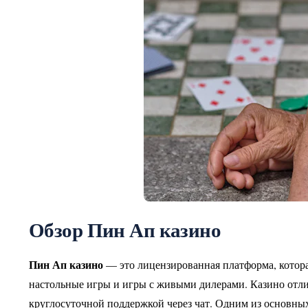
Обзор Пин Ап казино
Пин Ап казино
— это лицензированная платформа, котора
настольные игры и игры с живыми дилерами. Казино отл
круглосуточной поддержкой через чат. Одним из основны