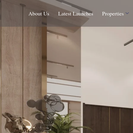
About Us
Latest Launches
Properties