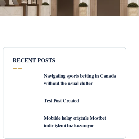
RECENT POSTS
Navigating sports betting in Canada
without the usual clutter
Test Post Created
Mobilde kolay erişimle Mostbet
indir işlemi hız kazanıyor