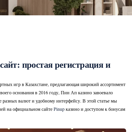
сайт: простая регистрация и
ртных игр в Казахстане, предлагающая широкий ассортимент
оего основания в 2016 году, Пин Ап казино завоевало
 разных валют и удобному интерфейсу. В этой статье мы
цией на официальном сайте
Pinup
казино и доступом к бонусам