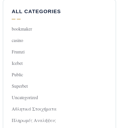
ALL CATEGORIES
bookmaker
casino
Frumzi
Icebet
Public
Superbet
Uncategorized
Αθλητικά Στοιχήματα
Πληρωμές Αναλήψεις