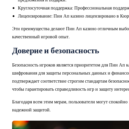
Круглосуточная поддержка: Профессиональная поддерж
Лицензирование: Пин Ап казино лицензировано в Кюрас
Эти преимущества делают Пин Ап казино отличным выбо
качественный игровой опыт.
Доверие и безопасность
Безопасность игроков является приоритетом для Пин Ап 
шифрования для защиты персональных данных и финансов
подтверждает соответствие строгим стандартам безопаснос
чтобы гарантировать справедливость игр и защиту интере
Благодаря всем этим мерам, пользователи могут спокойно 
надежной защитой.