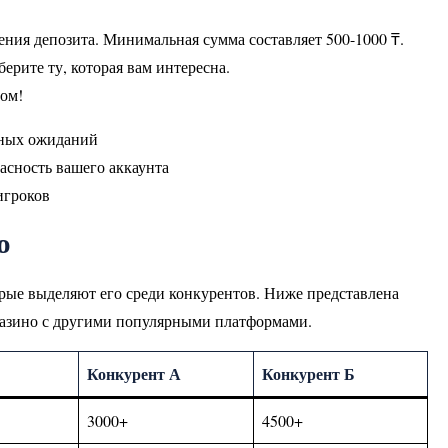
ния депозита. Минимальная сумма составляет 500-1000 ₸.
рите ту, которая вам интересна.
сом!
ьных ожиданий
асность вашего аккаунта
игроков
о
рые выделяют его среди конкурентов. Ниже представлена
казино с другими популярными платформами.
Конкурент А
Конкурент Б
3000+
4500+