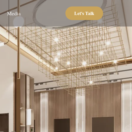
Media
Let's Talk