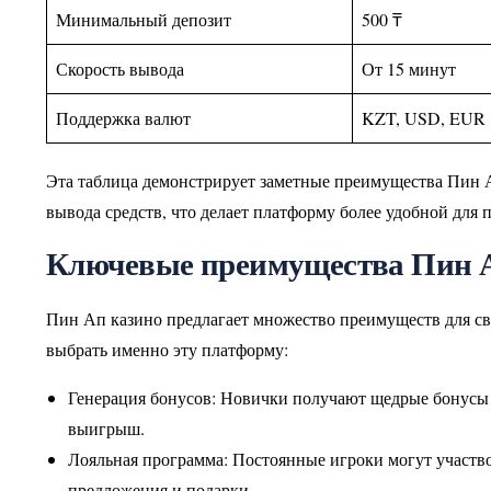
Минимальный депозит
500 ₸
Скорость вывода
От 15 минут
Поддержка валют
KZT, USD, EUR
Эта таблица демонстрирует заметные преимущества Пин А
вывода средств, что делает платформу более удобной для 
Ключевые преимущества Пин 
Пин Ап казино предлагает множество преимуществ для св
выбрать именно эту платформу:
Генерация бонусов: Новички получают щедрые бонусы 
выигрыш.
Лояльная программа: Постоянные игроки могут участв
предложения и подарки.