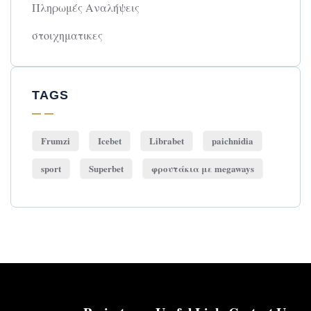
Πληρωμές Αναλήψεις
στοιχηματικες
TAGS
Frumzi
Icebet
Librabet
paichnidia
sport
Superbet
φρουτάκια με megaways