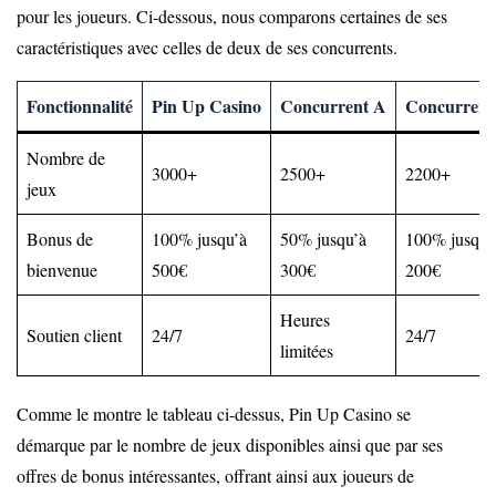
pour les joueurs. Ci-dessous, nous comparons certaines de ses
caractéristiques avec celles de deux de ses concurrents.
Fonctionnalité
Pin Up Casino
Concurrent A
Concurrent
Nombre de
3000+
2500+
2200+
jeux
Bonus de
100% jusqu’à
50% jusqu’à
100% jusqu’
bienvenue
500€
300€
200€
Heures
Soutien client
24/7
24/7
limitées
Comme le montre le tableau ci-dessus, Pin Up Casino se
démarque par le nombre de jeux disponibles ainsi que par ses
offres de bonus intéressantes, offrant ainsi aux joueurs de