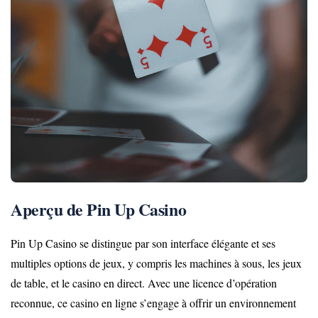
Aperçu de Pin Up Casino
Pin Up Casino se distingue par son interface élégante et ses
multiples options de jeux, y compris les machines à sous, les jeux
de table, et le casino en direct. Avec une licence d’opération
reconnue, ce casino en ligne s’engage à offrir un environnement