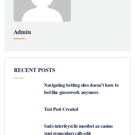
Admin
RECENT POSTS
Navigating betting sites doesn’t have to
feel like guesswork anymore
Test Post Created
Sadə interfeysi ilə mostbet az casino
yeni oyunçuları cəlb edir