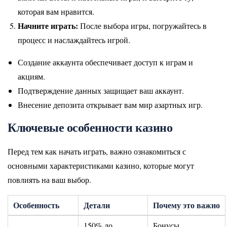
которая вам нравится.
Начните играть:
После выбора игры, погружайтесь в
процесс и наслаждайтесь игрой.
Создание аккаунта обеспечивает доступ к играм и
акциям.
Подтверждение данных защищает ваш аккаунт.
Внесение депозита открывает вам мир азартных игр.
Ключевые особенности казино
Перед тем как начать играть, важно ознакомиться с
основными характеристиками казино, которые могут
повлиять на ваш выбор.
Особенность
Детали
Почему это важно
150% до
Бонусы