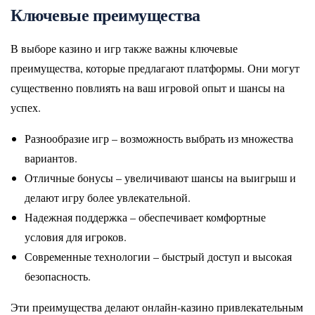
Ключевые преимущества
В выборе казино и игр также важны ключевые
преимущества, которые предлагают платформы. Они могут
существенно повлиять на ваш игровой опыт и шансы на
успех.
Разнообразие игр – возможность выбрать из множества
вариантов.
Отличные бонусы – увеличивают шансы на выигрыш и
делают игру более увлекательной.
Надежная поддержка – обеспечивает комфортные
условия для игроков.
Современные технологии – быстрый доступ и высокая
безопасность.
Эти преимущества делают онлайн-казино привлекательным