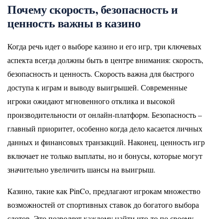
Почему скорость, безопасность и
ценность важны в казино
Когда речь идет о выборе казино и его игр, три ключевых
аспекта всегда должны быть в центре внимания: скорость,
безопасность и ценность. Скорость важна для быстрого
доступа к играм и выводу выигрышей. Современные
игроки ожидают мгновенного отклика и высокой
производительности от онлайн-платформ. Безопасность –
главный приоритет, особенно когда дело касается личных
данных и финансовых транзакций. Наконец, ценность игр
включает не только выплаты, но и бонусы, которые могут
значительно увеличить шансы на выигрыш.
Казино, такие как PinCo, предлагают игрокам множество
возможностей от спортивных ставок до богатого выбора
слотов. Это позволяет каждому найти что-то по своему