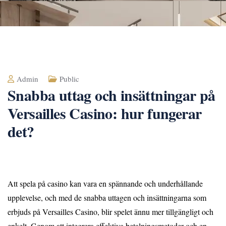
Admin
Public
Snabba uttag och insättningar på
Versailles Casino: hur fungerar
det?
Att spela på casino kan vara en spännande och underhållande
upplevelse, och med de snabba uttagen och insättningarna som
erbjuds på Versailles Casino, blir spelet ännu mer tillgängligt och
enkelt. Genom att integrera effektiva betalningsmetoder och en