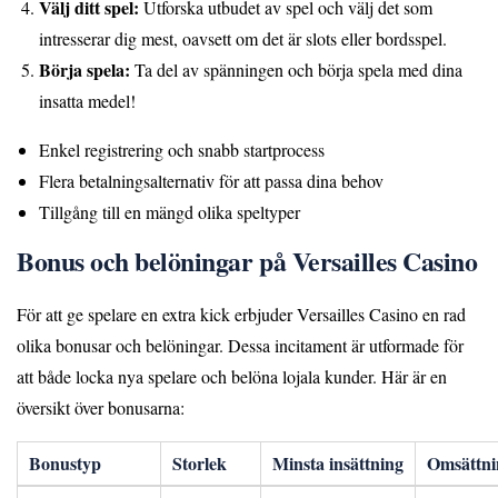
Välj ditt spel:
Utforska utbudet av spel och välj det som
intresserar dig mest, oavsett om det är slots eller bordsspel.
Börja spela:
Ta del av spänningen och börja spela med dina
insatta medel!
Enkel registrering och snabb startprocess
Flera betalningsalternativ för att passa dina behov
Tillgång till en mängd olika speltyper
Bonus och belöningar på Versailles Casino
För att ge spelare en extra kick erbjuder Versailles Casino en rad
olika bonusar och belöningar. Dessa incitament är utformade för
att både locka nya spelare och belöna lojala kunder. Här är en
översikt över bonusarna:
Bonustyp
Storlek
Minsta insättning
Omsättni