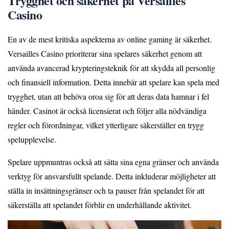
Trygghet och säkerhet på Versailles
Casino
En av de mest kritiska aspekterna av online gaming är säkerhet.
Versailles Casino prioriterar sina spelares säkerhet genom att
använda avancerad krypteringsteknik för att skydda all personlig
och finansiell information. Detta innebär att spelare kan spela med
trygghet, utan att behöva oroa sig för att deras data hamnar i fel
händer. Casinot är också licensierat och följer alla nödvändiga
regler och förordningar, vilket ytterligare säkerställer en trygg
spelupplevelse.
Spelare uppmuntras också att sätta sina egna gränser och använda
verktyg för ansvarsfullt spelande. Detta inkluderar möjligheter att
ställa in insättningsgränser och ta pauser från spelandet för att
säkerställa att spelandet förblir en underhållande aktivitet.