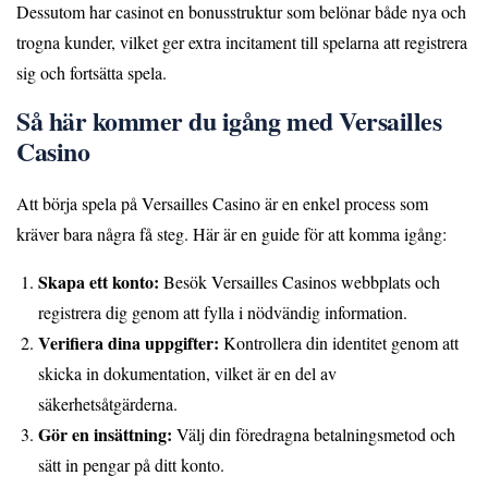
Dessutom har casinot en bonusstruktur som belönar både nya och
trogna kunder, vilket ger extra incitament till spelarna att registrera
sig och fortsätta spela.
Så här kommer du igång med Versailles
Casino
Att börja spela på Versailles Casino är en enkel process som
kräver bara några få steg. Här är en guide för att komma igång:
Skapa ett konto:
Besök Versailles Casinos webbplats och
registrera dig genom att fylla i nödvändig information.
Verifiera dina uppgifter:
Kontrollera din identitet genom att
skicka in dokumentation, vilket är en del av
säkerhetsåtgärderna.
Gör en insättning:
Välj din föredragna betalningsmetod och
sätt in pengar på ditt konto.