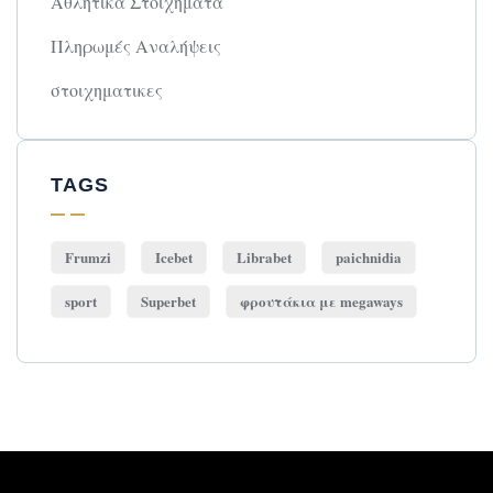
Αθλητικά Στοιχήματα
Πληρωμές Αναλήψεις
στοιχηματικες
TAGS
Frumzi
Icebet
Librabet
paichnidia
sport
Superbet
φρουτάκια με megaways