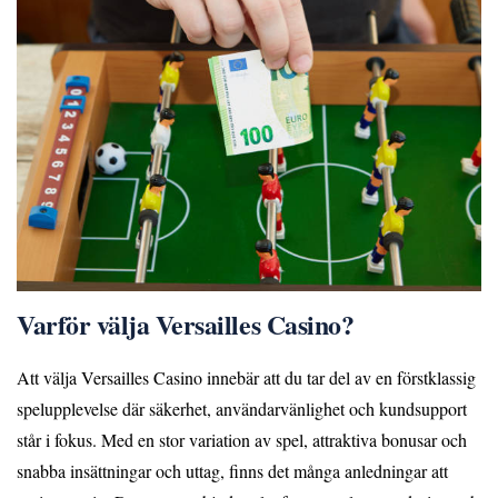
Varför välja Versailles Casino?
Att välja Versailles Casino innebär att du tar del av en förstklassig
spelupplevelse där säkerhet, användarvänlighet och kundsupport
står i fokus. Med en stor variation av spel, attraktiva bonusar och
snabba insättningar och uttag, finns det många anledningar att