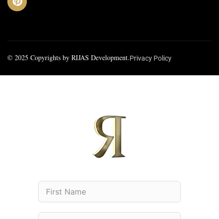
© 2025 Copyrights by RIJAS Development.
Privacy Policy