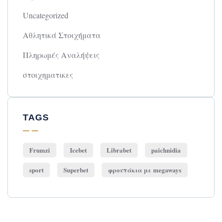
Uncategorized
Αθλητικά Στοιχήματα
Πληρωμές Αναλήψεις
στοιχηματικες
TAGS
Frumzi
Icebet
Librabet
paichnidia
sport
Superbet
φρουτάκια με megaways