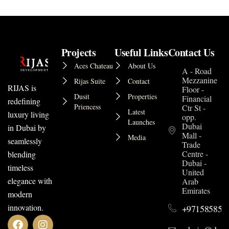
Projects
Useful Links
Contact Us
Aces Chateau
About Us
A - Road
Mezzanine
Rijas Suite
Contact
RIJAS is
Floor -
Dusit
Properties
Financial
redefining
Priencess
Ctr St -
Latest
luxury living
opp.
Launches
Dubai
in Dubai by
Mall -
Media
seamlessly
Trade
Centre -
blending
Dubai -
timeless
United
elegance with
Arab
Emirates
modern
innovation.
+971585852