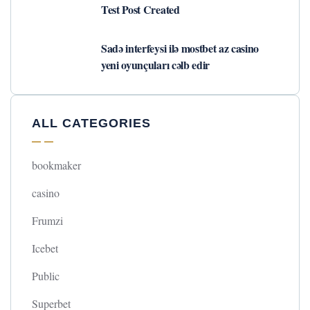
Test Post Created
Sadə interfeysi ilə mostbet az casino
yeni oyunçuları cəlb edir
ALL CATEGORIES
bookmaker
casino
Frumzi
Icebet
Public
Superbet