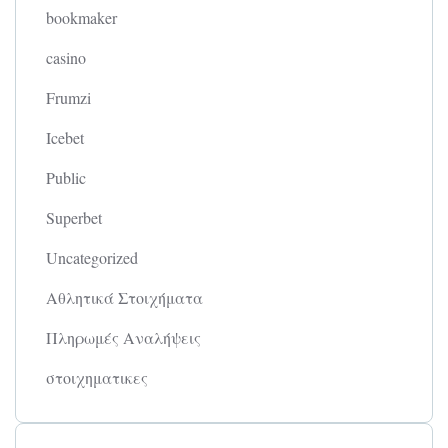
bookmaker
casino
Frumzi
Icebet
Public
Superbet
Uncategorized
Αθλητικά Στοιχήματα
Πληρωμές Αναλήψεις
στοιχηματικες