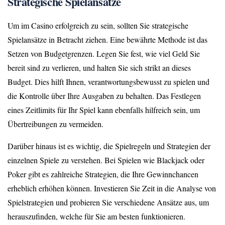
Strategische Spielansätze
Um im Casino erfolgreich zu sein, sollten Sie strategische
Spielansätze in Betracht ziehen. Eine bewährte Methode ist das
Setzen von Budgetgrenzen. Legen Sie fest, wie viel Geld Sie
bereit sind zu verlieren, und halten Sie sich strikt an dieses
Budget. Dies hilft Ihnen, verantwortungsbewusst zu spielen und
die Kontrolle über Ihre Ausgaben zu behalten. Das Festlegen
eines Zeitlimits für Ihr Spiel kann ebenfalls hilfreich sein, um
Übertreibungen zu vermeiden.
Darüber hinaus ist es wichtig, die Spielregeln und Strategien der
einzelnen Spiele zu verstehen. Bei Spielen wie Blackjack oder
Poker gibt es zahlreiche Strategien, die Ihre Gewinnchancen
erheblich erhöhen können. Investieren Sie Zeit in die Analyse von
Spielstrategien und probieren Sie verschiedene Ansätze aus, um
herauszufinden, welche für Sie am besten funktionieren.