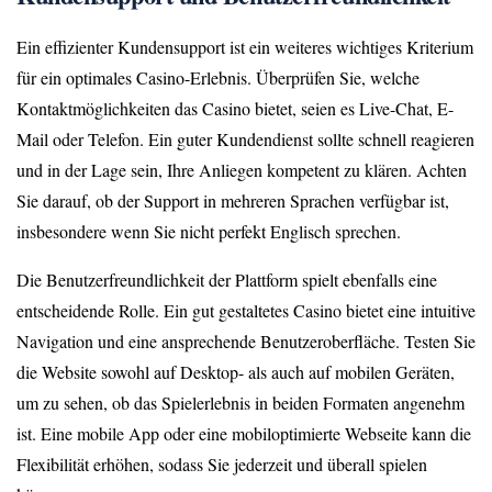
Ein effizienter Kundensupport ist ein weiteres wichtiges Kriterium
für ein optimales Casino-Erlebnis. Überprüfen Sie, welche
Kontaktmöglichkeiten das Casino bietet, seien es Live-Chat, E-
Mail oder Telefon. Ein guter Kundendienst sollte schnell reagieren
und in der Lage sein, Ihre Anliegen kompetent zu klären. Achten
Sie darauf, ob der Support in mehreren Sprachen verfügbar ist,
insbesondere wenn Sie nicht perfekt Englisch sprechen.
Die Benutzerfreundlichkeit der Plattform spielt ebenfalls eine
entscheidende Rolle. Ein gut gestaltetes Casino bietet eine intuitive
Navigation und eine ansprechende Benutzeroberfläche. Testen Sie
die Website sowohl auf Desktop- als auch auf mobilen Geräten,
um zu sehen, ob das Spielerlebnis in beiden Formaten angenehm
ist. Eine mobile App oder eine mobiloptimierte Webseite kann die
Flexibilität erhöhen, sodass Sie jederzeit und überall spielen