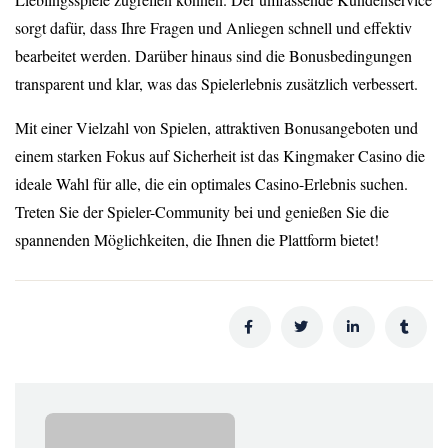
sorgt dafür, dass Ihre Fragen und Anliegen schnell und effektiv
bearbeitet werden. Darüber hinaus sind die Bonusbedingungen
transparent und klar, was das Spielerlebnis zusätzlich verbessert.
Mit einer Vielzahl von Spielen, attraktiven Bonusangeboten und
einem starken Fokus auf Sicherheit ist das Kingmaker Casino die
ideale Wahl für alle, die ein optimales Casino-Erlebnis suchen.
Treten Sie der Spieler-Community bei und genießen Sie die
spannenden Möglichkeiten, die Ihnen die Plattform bietet!