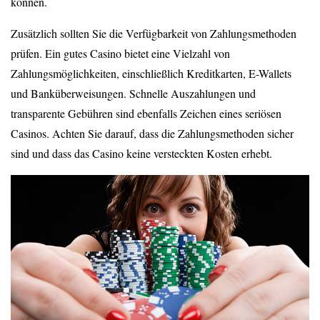
können.
Zusätzlich sollten Sie die Verfügbarkeit von Zahlungsmethoden
prüfen. Ein gutes Casino bietet eine Vielzahl von
Zahlungsmöglichkeiten, einschließlich Kreditkarten, E-Wallets
und Banküberweisungen. Schnelle Auszahlungen und
transparente Gebühren sind ebenfalls Zeichen eines seriösen
Casinos. Achten Sie darauf, dass die Zahlungsmethoden sicher
sind und dass das Casino keine versteckten Kosten erhebt.