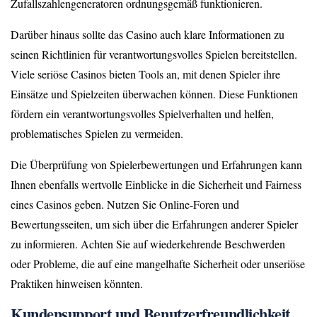
Zufallszahlengeneratoren ordnungsgemäß funktionieren.
Darüber hinaus sollte das Casino auch klare Informationen zu
seinen Richtlinien für verantwortungsvolles Spielen bereitstellen.
Viele seriöse Casinos bieten Tools an, mit denen Spieler ihre
Einsätze und Spielzeiten überwachen können. Diese Funktionen
fördern ein verantwortungsvolles Spielverhalten und helfen,
problematisches Spielen zu vermeiden.
Die Überprüfung von Spielerbewertungen und Erfahrungen kann
Ihnen ebenfalls wertvolle Einblicke in die Sicherheit und Fairness
eines Casinos geben. Nutzen Sie Online-Foren und
Bewertungsseiten, um sich über die Erfahrungen anderer Spieler
zu informieren. Achten Sie auf wiederkehrende Beschwerden
oder Probleme, die auf eine mangelhafte Sicherheit oder unseriöse
Praktiken hinweisen könnten.
Kundensupport und Benutzerfreundlichkeit