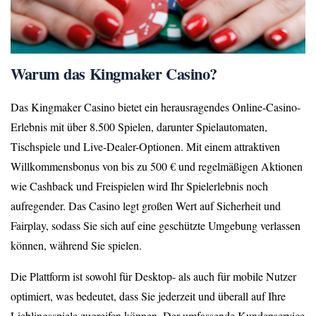
Warum das Kingmaker Casino?
Das Kingmaker Casino bietet ein herausragendes Online-Casino-
Erlebnis mit über 8.500 Spielen, darunter Spielautomaten,
Tischspiele und Live-Dealer-Optionen. Mit einem attraktiven
Willkommensbonus von bis zu 500 € und regelmäßigen Aktionen
wie Cashback und Freispielen wird Ihr Spielerlebnis noch
aufregender. Das Casino legt großen Wert auf Sicherheit und
Fairplay, sodass Sie sich auf eine geschützte Umgebung verlassen
können, während Sie spielen.
Die Plattform ist sowohl für Desktop- als auch für mobile Nutzer
optimiert, was bedeutet, dass Sie jederzeit und überall auf Ihre
Lieblingsspiele zugreifen können. Der umfassende Kundenservice