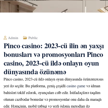
Admin
Public
Pinco casino: 2023-cü ilin ən yaxşı
bonusları və promosyonları Pinco
casino, 2023-cü ildə onlayn oyun
dünyasında özünəmə
Pinco casino, 2023-cü ildə onlayn oyun dünyasında özünəməxsus
yeri ilə seçilir. Bu platforma, geniş çeşidli
casino game
və idman
bahisləri təklif edərək, oyunçuları cəlb edir. İstifadəçilərə təqdim
olunan cazibədar bonuslar və promosyonlar onu daha da maraqlı
edir. Həmçinin, mobil tətbiqi və yerli ödəniş metodları ilə