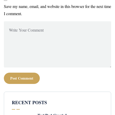
Save my name, email, and website in this browser for the next time
I comment.
RECENT POSTS