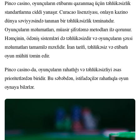
Pinco casino, oyunçuların etibarını qazanmaq üçün təhlükəsizlik
standartlarına ciddi yanaşır. Curacao lisenziyası, onlayn kazino
dünya səviyyəsində tanınan bir təhlükəsizlik təminatıdır.
Oyunçuların məlumatları, müasir şifrələmə metodları ilə qorunur.
Həmçinin, ödəniş sistemləri də təhlükəsizdir və oyunçuların şəxsi
məlumatları tamamilə məxfidir. İran tarifi, təhlükəsiz və etibarlı
oyun mühiti təmin edir.
Pinco casino-da, oyunçuların rahatlığı və təhlükəsizliyi əsas
prioritetlərdən biridir. Bu səbəbdən, istifadəçilər rahatlıqla oyun
oynaya bilərlər.