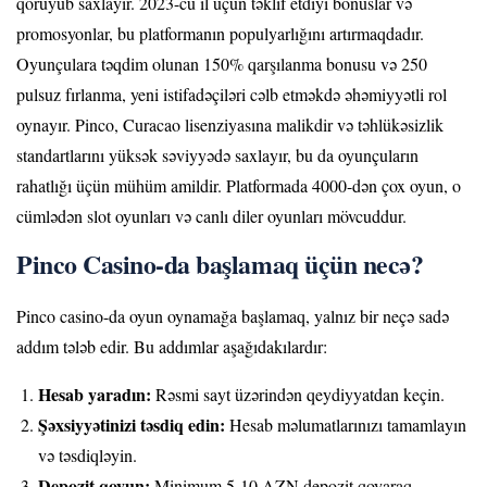
qoruyub saxlayır. 2023-cü il üçün təklif etdiyi bonuslar və
promosyonlar, bu platformanın populyarlığını artırmaqdadır.
Oyunçulara təqdim olunan 150% qarşılanma bonusu və 250
pulsuz fırlanma, yeni istifadəçiləri cəlb etməkdə əhəmiyyətli rol
oynayır. Pinco, Curacao lisenziyasına malikdir və təhlükəsizlik
standartlarını yüksək səviyyədə saxlayır, bu da oyunçuların
rahatlığı üçün mühüm amildir. Platformada 4000-dən çox oyun, o
cümlədən slot oyunları və canlı diler oyunları mövcuddur.
Pinco Casino-da başlamaq üçün necə?
Pinco casino-da oyun oynamağa başlamaq, yalnız bir neçə sadə
addım tələb edir. Bu addımlar aşağıdakılardır:
Hesab yaradın:
Rəsmi sayt üzərindən qeydiyyatdan keçin.
Şəxsiyyətinizi təsdiq edin:
Hesab məlumatlarınızı tamamlayın
və təsdiqləyin.
Depozit qoyun:
Minimum 5-10 AZN depozit qoyaraq