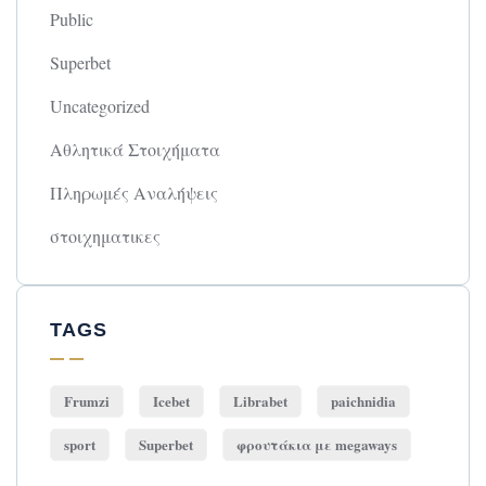
Public
Superbet
Uncategorized
Αθλητικά Στοιχήματα
Πληρωμές Αναλήψεις
στοιχηματικες
TAGS
Frumzi
Icebet
Librabet
paichnidia
sport
Superbet
φρουτάκια με megaways