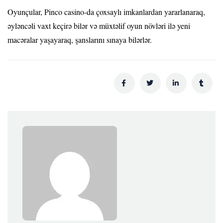
Oyunçular, Pinco casino-da çoxsaylı imkanlardan yararlanaraq,
əyləncəli vaxt keçirə bilər və müxtəlif oyun növləri ilə yeni
macəralar yaşayaraq, şanslarını sınaya bilərlər.