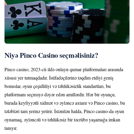
Niyə Pinco Casino seçməlisiniz?
Pinco casino, 2023-cü ildə onlayn qumar platformaları arasında
xüsusi yer tutmaqdadır. İstifadəçilərinə təqdim etdiyi geniş
bonuslar, oyun çeşidliliyi və təhlükəsizlik standartları, bu
platformanı seçməyə dəyər edən amillərdir. Hər bir oyunçu,
burada keyfiyyətli xidmət və əyləncə axtarır və Pinco casino, bu
tələbləri tam yerinə yetirir. İstənilən halda, Pinco casino-da oyun
oynamaq, əyləncəli və təhlükəsiz bir təcrübə yaşamağa imkan
tanıyır.