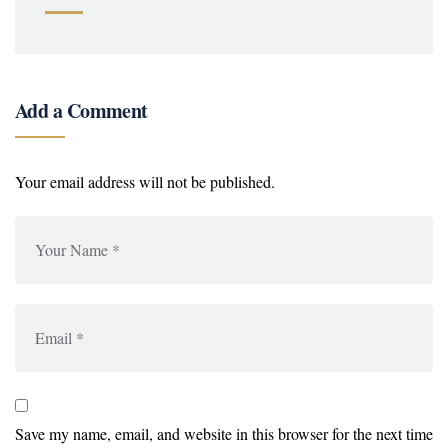
Add a Comment
Your email address will not be published.
Save my name, email, and website in this browser for the next time