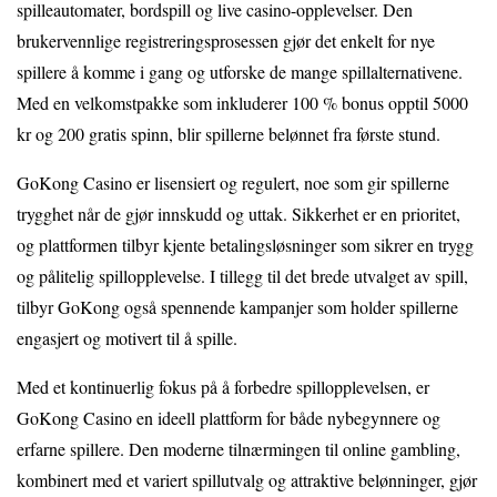
spilleautomater, bordspill og live casino-opplevelser. Den
brukervennlige registreringsprosessen gjør det enkelt for nye
spillere å komme i gang og utforske de mange spillalternativene.
Med en velkomstpakke som inkluderer 100 % bonus opptil 5000
kr og 200 gratis spinn, blir spillerne belønnet fra første stund.
GoKong Casino er lisensiert og regulert, noe som gir spillerne
trygghet når de gjør innskudd og uttak. Sikkerhet er en prioritet,
og plattformen tilbyr kjente betalingsløsninger som sikrer en trygg
og pålitelig spillopplevelse. I tillegg til det brede utvalget av spill,
tilbyr GoKong også spennende kampanjer som holder spillerne
engasjert og motivert til å spille.
Med et kontinuerlig fokus på å forbedre spillopplevelsen, er
GoKong Casino en ideell plattform for både nybegynnere og
erfarne spillere. Den moderne tilnærmingen til online gambling,
kombinert med et variert spillutvalg og attraktive belønninger, gjør