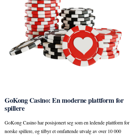
GoKong Casino: En moderne plattform for
spillere
GoKong Casino har posisjonert seg som en ledende plattform for
norske spillere, og tilbyr et omfattende utvalg av over 10 000