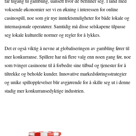
får tilgang til gambling, uansett hvor de befinner seg. I land med
voksende økonomier ser vi en økning i interessen for online
casinospill, noe som gir nye inntektsmuligheter for både lokale og
internasjonale operatører. Samtidig må disse selskapene tilpasse
seg lokale kulturelle normer og regler for å lykkes.
Det er også viktig å nevne at globaliseringen av gambling fører til
mer konkurranse. Spillere har nå flere valg enn noen gang før, noe
som tvinger casinoene til å forbedre sine tilbud og tjenester for å
tiltrekke og beholde kunder. Innovative markedsføringsstrategier
og unike spillopplevelser blir avgjørende for å skille seg ut i denne
stadig mer konkurransedyktige industrien.