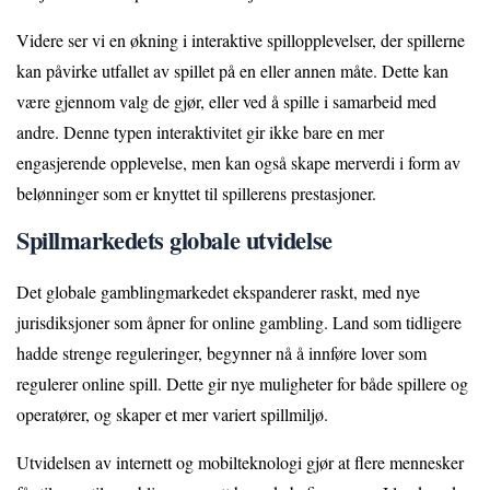
Videre ser vi en økning i interaktive spillopplevelser, der spillerne
kan påvirke utfallet av spillet på en eller annen måte. Dette kan
være gjennom valg de gjør, eller ved å spille i samarbeid med
andre. Denne typen interaktivitet gir ikke bare en mer
engasjerende opplevelse, men kan også skape merverdi i form av
belønninger som er knyttet til spillerens prestasjoner.
Spillmarkedets globale utvidelse
Det globale gamblingmarkedet ekspanderer raskt, med nye
jurisdiksjoner som åpner for online gambling. Land som tidligere
hadde strenge reguleringer, begynner nå å innføre lover som
regulerer online spill. Dette gir nye muligheter for både spillere og
operatører, og skaper et mer variert spillmiljø.
Utvidelsen av internett og mobilteknologi gjør at flere mennesker