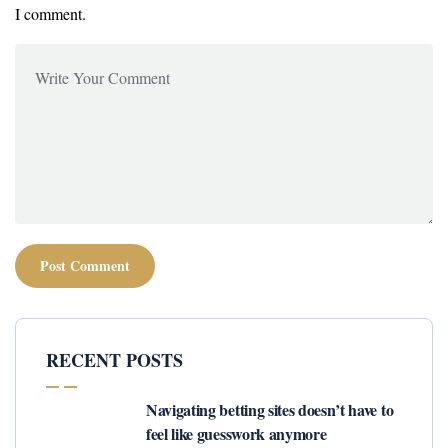
I comment.
RECENT POSTS
Navigating betting sites doesn’t have to
feel like guesswork anymore